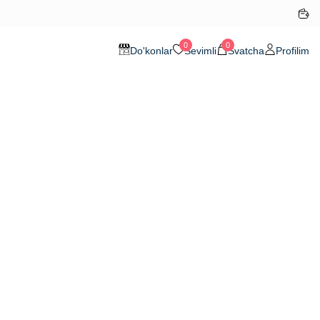
0
0
Do'konlar
Sevimli
Svatcha
Profilim